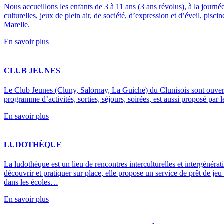
Nous accueillons les enfants de 3 à 11 ans (3 ans révolus), à la journé
culturelles, jeux de plein air, de société, d’expression et d’éveil, pisc
Marelle.
En savoir plus
CLUB JEUNES
Le Club Jeunes (Cluny, Salornay, La Guiche) du Clunisois sont ouvert
programme d’activités, sorties, séjours, soirées, est aussi proposé par
En savoir plus
LUDOTHÈQUE
La ludothèque est un lieu de rencontres interculturelles et intergénéra
découvrir et pratiquer sur place, elle propose un service de prêt de jeu
dans les écoles…
En savoir plus