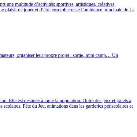
 une multitude d’activités: sportives, artistiques, créatives,
! Le plaisir de jouer et d’être ensemble reste l’ambiance principale de La
ateurs, organiser leur propre projet : sortie, mini camp… Un
on. Elle est destinée à toute la population. Outre des jeux et jouets à
s scolaires, Fête du Jeu, animations dans les garderies périscolaires et